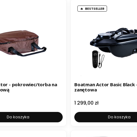
BESTSELLER
tor - pokrowiec/torba na
Boatman Actor Basic Black 
tową
zanętowa
Cena
1 299,00 zł
Do koszyka
Do koszyka