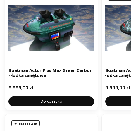
Boatman Actor Plus Max Green Carbon
Boatman Act
- łódka zanętowa
łódka zanę
Cena
Cena
9 999,00 zł
9 999,00 zł
Do koszyka
BESTSELLER