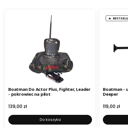
BESTSELL
Boatman Do Actor Plus, Fighter, Leader
Boatman - 
- pokrowiec na pilot
Deeper
Cena
Cena
139,00 zł
119,00 zł
Do koszyka