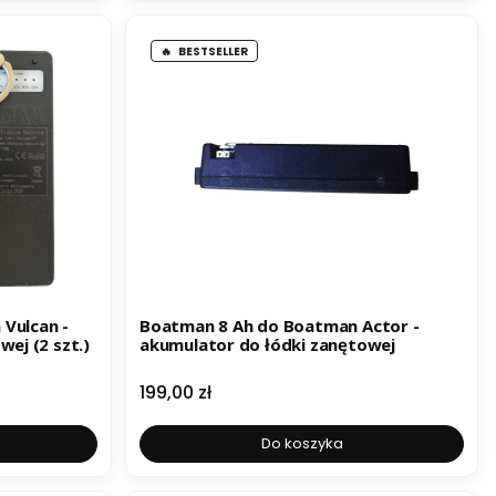
BESTSELLER
Vulcan -
Boatman 8 Ah do Boatman Actor -
ej (2 szt.)
akumulator do łódki zanętowej
Cena
199,00 zł
Do koszyka