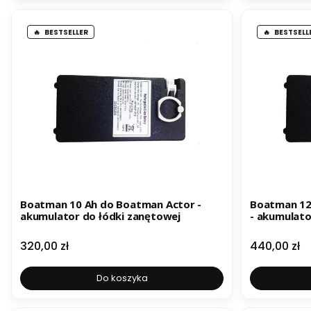
BESTSELLER
BESTSELL
Boatman 10 Ah do Boatman Actor -
Boatman 12
akumulator do łódki zanętowej
- akumulato
Cena
Cena
320,00 zł
440,00 zł
Do koszyka