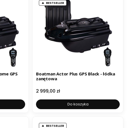
BESTSELLER
Home GPS
Boatman Actor Plus GPS Black - łódka
zanętowa
Cena
2 999,00 zł
Do koszyka
BESTSELLER