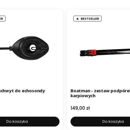
ER
BESTSELLER
uchwyt do echosondy
Boatman - zestaw podpóre
karpiowych
Cena
149,00 zł
Do koszyka
Do koszyka