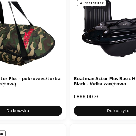
BESTSELLER
or Plus - pokrowiec/torba
Boatman Actor Plus Basic 
anętową
Black - łódka zanętowa
Cena
1 899,00 zł
Do koszyka
Do koszyka
ER