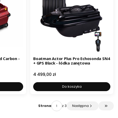
d Carbon -
Boatman Actor Plus Pro Echosonda SN4
+ GPS Black - łódka zanętowa
Cena
4 499,00 zł
Do koszyka
z 3
Następna
Strona
Przejdź