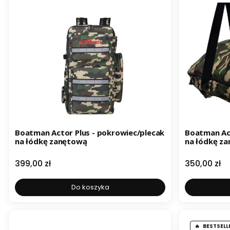
Boatman Actor Plus - pokrowiec/plecak
Boatman Act
na łódkę zanętową
na łódkę z
Cena
Cena
399,00 zł
350,00 zł
Do koszyka
BESTSELL