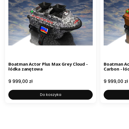
Boatman Actor Plus Max Grey Cloud -
Boatman Ac
łódka zanętowa
Carbon - ł
Cena
Cena
9 999,00 zł
9 999,00 zł
Do koszyka