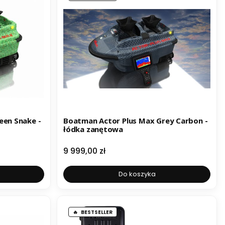
een Snake -
Boatman Actor Plus Max Grey Carbon -
łódka zanętowa
Cena
9 999,00 zł
Do koszyka
BESTSELLER