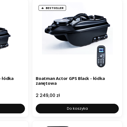
BESTSELLER
- łódka
Boatman Actor GPS Black - łódka
zanętowa
Cena
2 249,00 zł
Do koszyka