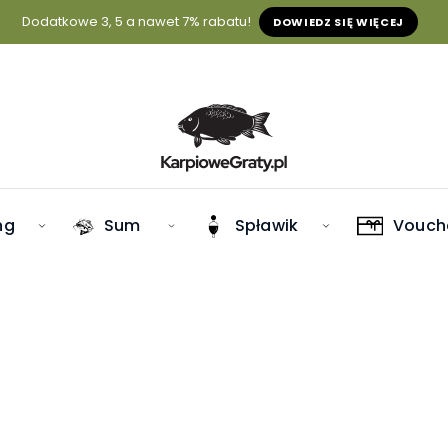
Dodatkowe 3, 5 a nawet 7% rabatu!
DOWIEDZ SIĘ WIĘCEJ
ng
Sum
Spławik
Vouch