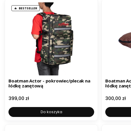
BESTSELLER
Boatman Actor - pokrowiec/plecak na
Boatman Ac
łódkę zanętową
łódkę zanę
Cena
Cena
399,00 zł
300,00 zł
Do koszyka