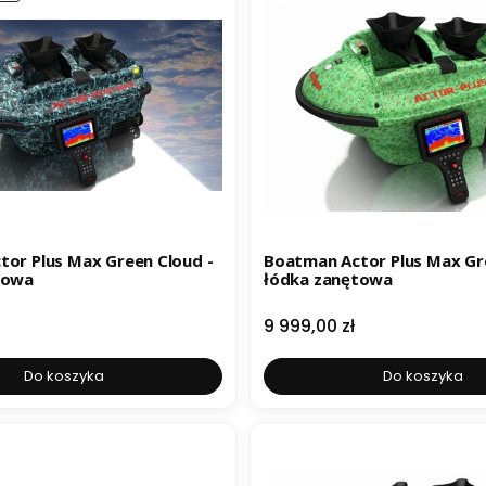
or Plus Max Green Cloud -
Boatman Actor Plus Max Gr
towa
łódka zanętowa
Cena
9 999,00 zł
Do koszyka
Do koszyka