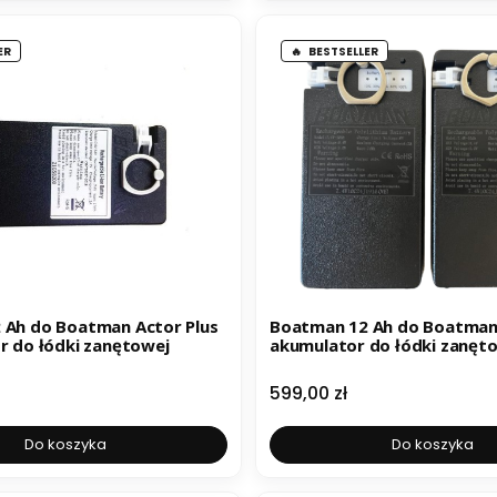
ER
BESTSELLER
 Ah do Boatman Actor Plus
Boatman 12 Ah do Boatman 
r do łódki zanętowej
akumulator do łódki zanętow
Cena
599,00 zł
Do koszyka
Do koszyka