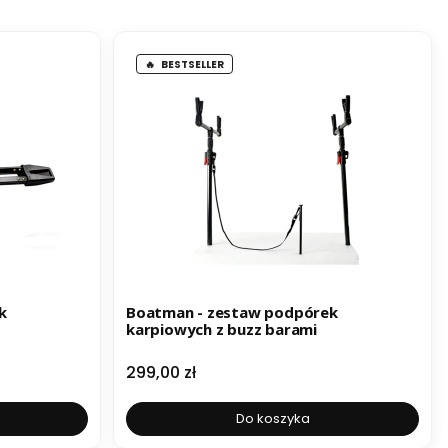
BESTSELLER
k
Boatman - zestaw podpórek
karpiowych z buzz barami
Cena
299,00 zł
Do koszyka