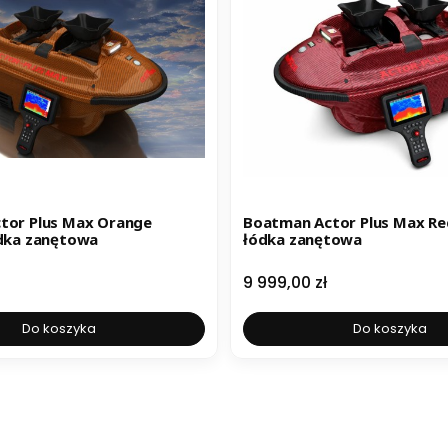
tor Plus Max Orange
Boatman Actor Plus Max Re
ódka zanętowa
łódka zanętowa
Cena
9 999,00 zł
Do koszyka
Do koszyka