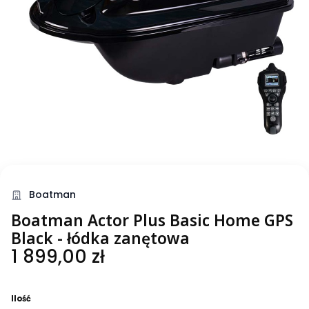
Boatman
Boatman Actor Plus Basic Home GPS
Black - łódka zanętowa
Cena
1 899,00 zł
Ilość