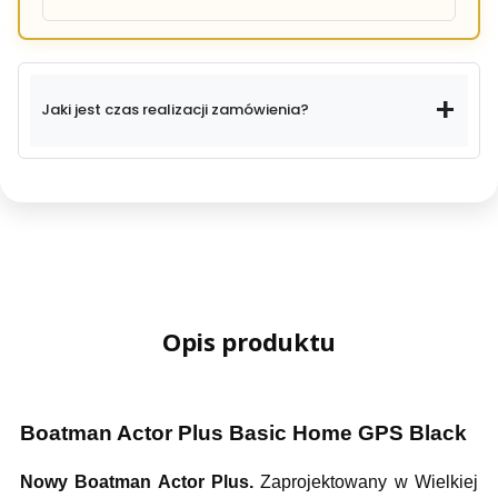
programie lojalnościowym
Jaki jest czas realizacji zamówienia?
- 3% zniżki na start
24 godziny
- Wyższe progi:
5% zniżki (od 2000 pkt) oraz
7% zniżki (od 5000 pkt).
dłuższy termin
Opis produktu
Boatman Actor Plus Basic Home GPS Black
Nowy Boatman Actor Plus.
Zaprojektowany w Wielkiej