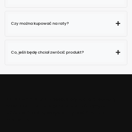
Czy można kupować na raty?
Co, jeśli będę chciał zwrócić produkt?
KarpioweGraty.pl
- sklep, który został stworzony
przez
pasjonatów wędkarstwa!
Działamy od
2022
roku i robimy wszystko, by nasi
Klienci byli
zadowoleni
.