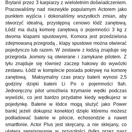
Brytanii przez 3 karpiarzy z wieloletnim doświadczeniem.
Pracowaliśmy nad niezwykle popularnym Actorem jako
punktem wyjścia i dokonaliśmy wszystkich zmian, aby
stworzyć idealną, przystępną cenowo łódź zanętową.
Łódź ma dużą komorę zanętową o pojemności 3 kg z
dwoma klapami spustowymi, Komora jest przedzielona
zdejmowaną przegrodą , klapy spustowe można otwierać
pojedynczo lub razem. W zestawie z łodzią znajduje się
przegroda ,komory są otwierane i zamykane pilotem. Z
tyłu znajduje się również zaczep hakowy do wywózki
zestawu. Łódź w komplecie posiada pokrywę na komorę
zanętową. Maksymalny czas pracy baterii wynosi 2,5
godziny dzięki baterii Li Po o pojemności 9ah.
Jednoręczny pilot umożliwia trzymanie wędki podczas
wywózki, co jest bardzo przydatne kiedy wędkujesz w
pojedynkę. Baterie w łódce mogą służyć jako Power
bank( jeżeli dokupisz konektor) dzięki któremu możesz
podładować baterie w pilocie, echosondzie a nawet
smartfonie. Actor Plus jest skręcany, a nie sklejany, co
ułatwia serwisowanie w przyszłości (tylko przez nasz