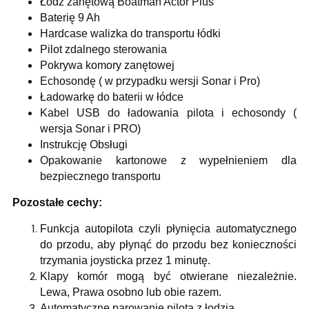
Łódź zanętową Boatman Actor Plus
Baterię 9 Ah
Hardcase walizka do transportu łódki
Pilot zdalnego sterowania
Pokrywa komory zanętowej
Echosondę ( w przypadku wersji Sonar i Pro)
Ładowarkę do baterii w łódce
Kabel USB do ładowania pilota i echosondy (
wersja Sonar i PRO)
Instrukcję Obsługi
Opakowanie kartonowe z wypełnieniem dla
bezpiecznego transportu
Pozostałe cechy:
Funkcja autopilota czyli płynięcia automatycznego
do przodu, aby płynąć do przodu bez konieczności
trzymania joysticka przez 1 minutę.
Klapy komór mogą być otwierane niezależnie.
Lewa, Prawa osobno lub obie razem.
Automatyczne parowanie pilota z łodzią.