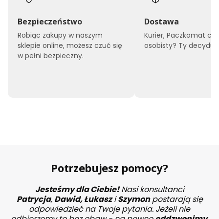
Bezpieczeństwo
Dostawa
Robiąc zakupy w naszym
Kurier, Paczkomat czy
sklepie online, możesz czuć się
osobisty? Ty decyduje
w pełni bezpieczny.
Potrzebujesz pomocy?
Jesteśmy dla Ciebie!
Nasi konsultanci
Patrycja
,
Dawid,
Łukasz
i
Szymon
postarają się
odpowiedzieć na Twoje pytania. Jeżeli nie
odbierzemy to bez obaw - na pewno
oddzwonimy
.