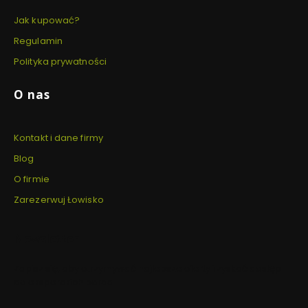
Jak kupować?
Regulamin
Polityka prywatności
O nas
Kontakt i dane firmy
Blog
O firmie
Zarezerwuj Łowisko
Newsletter
Zapisz się, aby otrzymywać najlepsze oferty i zyskać dostęp
do eksperckich porad.