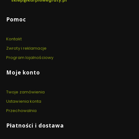
sklep@karpiowegraty.pl
Linki w stopce
Pomoc
Kontakt
Zwroty i reklamacje
Program lojalnościowy
Moje konto
Twoje zamówienia
Ustawienia konta
Przechowalnia
Płatności i dostawa