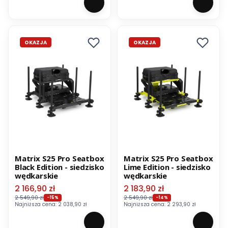
OKAZJA
OKAZJA
Matrix S25 Pro Seatbox
Matrix S25 Pro Seatbox
Black Edition - siedzisko
Lime Edition - siedzisko
wędkarskie
wędkarskie
Cena promocyjna
Cena promocyjna
2 166,90 zł
2 183,90 zł
2 549,90 zł
2 549,90 zł
-15%
-14%
Najniższa cena:
2 038,90 zł
Najniższa cena:
2 293,90 zł