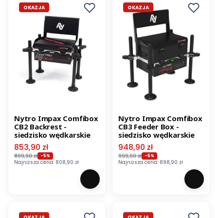
OKAZJA
OKAZJA
Nytro Impax Comfibox
Nytro Impax Comfibox
CB2 Backrest -
CB3 Feeder Box -
siedzisko wędkarskie
siedzisko wędkarskie
Cena promocyjna
Cena promocyjna
853,90 zł
948,90 zł
899,90 zł
999,90 zł
-5%
-5%
Najniższa cena:
808,90 zł
Najniższa cena:
898,90 zł
OKAZJA
OKAZJA