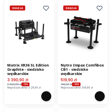
OKAZJA
OKAZJA
Matrix XR36 SL Edition
Nytro Impax Comfibox
Graphite - siedzisko
CB1 - siedzisko
wędkarskie
wędkarskie
Cena promocyjna
Cena promocyjna
3 390,90 zł
519,90 zł
3 569,90 zł
749,90 zł
-5%
-31%
Najniższa cena:
3 211,90 zł
Najniższa cena:
519,90 zł