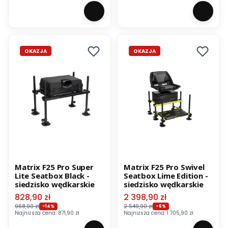
OKAZJA
OKAZJA
Matrix F25 Pro Super
Matrix F25 Pro Swivel
Lite Seatbox Black -
Seatbox Lime Edition -
siedzisko wędkarskie
siedzisko wędkarskie
Cena promocyjna
Cena promocyjna
828,90 zł
2 398,90 zł
968,90 zł
2 549,90 zł
-14%
-6%
Najniższa cena:
871,90 zł
Najniższa cena:
1 705,90 zł