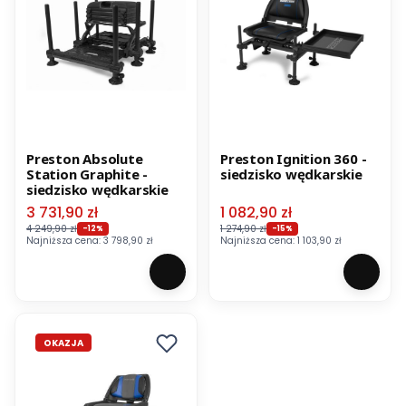
Preston Absolute
Preston Ignition 360 -
Station Graphite -
siedzisko wędkarskie
siedzisko wędkarskie
Cena promocyjna
Cena promocyjna
3 731,90 zł
1 082,90 zł
4 249,90 zł
1 274,90 zł
-12%
-15%
Najniższa cena:
3 798,90 zł
Najniższa cena:
1 103,90 zł
OKAZJA