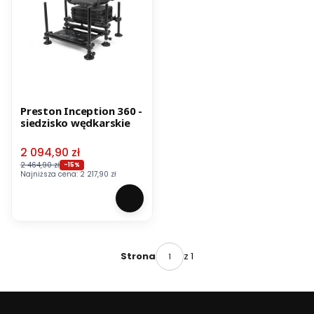
Preston Inception 360 -
siedzisko wędkarskie
Cena promocyjna
2 094,90 zł
2 464,90 zł
-15%
Najniższa cena:
2 217,90 zł
z 1
Strona