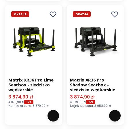
OKAZJA
OKAZJA
Matrix XR36 Pro Lime
Matrix XR36 Pro
Seatbox - siedzisko
Shadow Seatbox -
wędkarskie
siedzisko wędkarskie
Cena promocyjna
Cena promocyjna
3 874,90 zł
3 874,90 zł
4 079,90 zł
4 079,90 zł
-5%
-5%
Najniższa cena:
3 670,90 zł
Najniższa cena:
3 958,90 zł