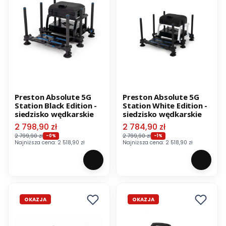
Preston Absolute 5G
Preston Absolute 5G
Station Black Edition -
Station White Edition -
siedzisko wędkarskie
siedzisko wędkarskie
Cena promocyjna
Cena promocyjna
2 798,90 zł
2 784,90 zł
2 799,90 zł
2 799,90 zł
-0%
-1%
Najniższa cena:
2 518,90 zł
Najniższa cena:
2 518,90 zł
OKAZJA
OKAZJA