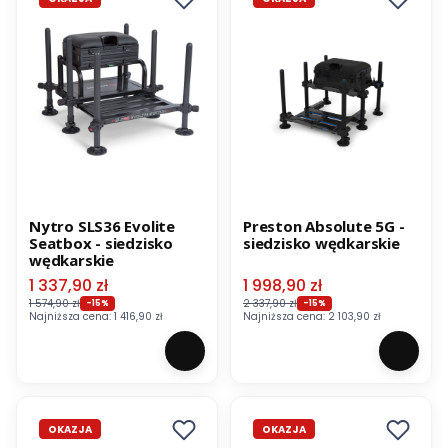
Nytro SLS36 Evolite
Preston Absolute 5G -
Seatbox - siedzisko
siedzisko wędkarskie
wędkarskie
Cena promocyjna
Cena promocyjna
1 337,90 zł
1 998,90 zł
1 574,90 zł
2 337,90 zł
-15%
-15%
Najniższa cena:
1 416,90 zł
Najniższa cena:
2 103,90 zł
OKAZJA
OKAZJA