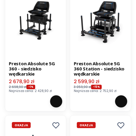
Preston Absolute 5G
Preston Absolute 5G
360 - siedzisko
360 Station - siedzisko
wędkarskie
wędkarskie
Cena promocyjna
Cena promocyjna
2 678,90 zł
2 599,90 zł
2 698,90 zł
3 059,90 zł
-1%
-15%
Najniższa cena:
2 428,90 zł
Najniższa cena:
2 752,90 zł
OKAZJA
OKAZJA