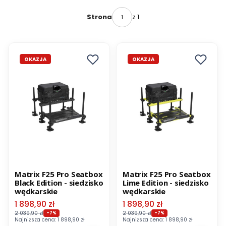
z 1
Strona
OKAZJA
OKAZJA
Matrix F25 Pro Seatbox
Matrix F25 Pro Seatbox
Black Edition - siedzisko
Lime Edition - siedzisko
wędkarskie
wędkarskie
Cena promocyjna
Cena promocyjna
1 898,90 zł
1 898,90 zł
2 039,90 zł
2 039,90 zł
-7%
-7%
Najniższa cena:
1 898,90 zł
Najniższa cena:
1 898,90 zł