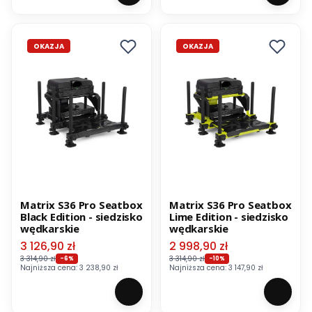
OKAZJA
OKAZJA
Matrix S36 Pro Seatbox
Matrix S36 Pro Seatbox
Black Edition - siedzisko
Lime Edition - siedzisko
wędkarskie
wędkarskie
Cena promocyjna
Cena promocyjna
3 126,90 zł
2 998,90 zł
3 314,90 zł
3 314,90 zł
-6%
-10%
Najniższa cena:
3 238,90 zł
Najniższa cena:
3 147,90 zł