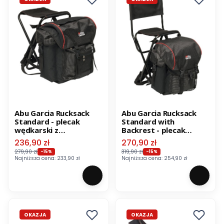
Abu Garcia Rucksack
Abu Garcia Rucksack
Standard - plecak
Standard with
wędkarski z
Backrest - plecak
siedziskiem
wędkarski z krzesłem
Cena promocyjna
Cena promocyjna
236,90 zł
270,90 zł
279,90 zł
319,90 zł
-15%
-15%
Najniższa cena:
233,90 zł
Najniższa cena:
254,90 zł
OKAZJA
OKAZJA