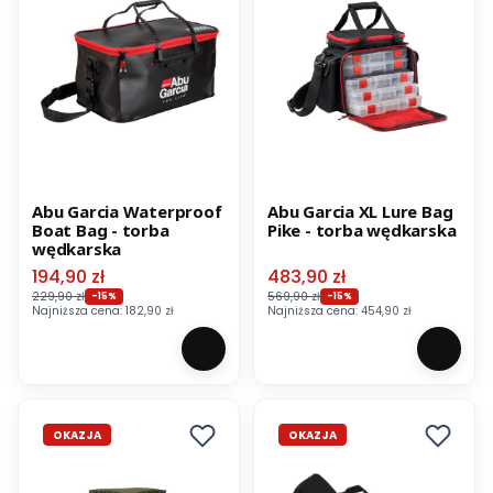
Abu Garcia Waterproof
Abu Garcia XL Lure Bag
Boat Bag - torba
Pike - torba wędkarska
wędkarska
Cena promocyjna
Cena promocyjna
194,90 zł
483,90 zł
229,90 zł
569,90 zł
-15%
-15%
Najniższa cena:
182,90 zł
Najniższa cena:
454,90 zł
OKAZJA
OKAZJA