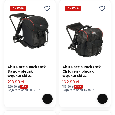
OKAZJA
OKAZJA
Abu Garcia Rucksack
Abu Garcia Rucksack
Basic - plecak
Children - plecak
wędkarski z
wędkarski z
siedziskiem
siedziskiem
Cena promocyjna
Cena promocyjna
218,90 zł
162,90 zł
229,90 zł
189,90 zł
-5%
-14%
Najniższa cena:
183,90 zł
Najniższa cena:
151,90 zł