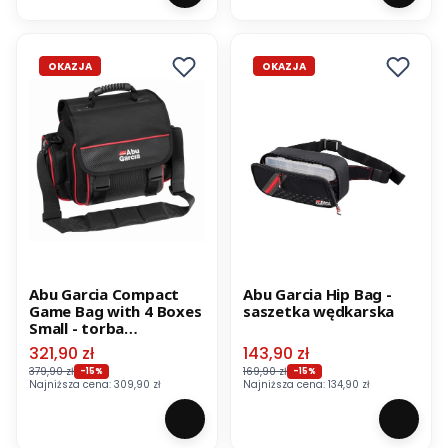
OKAZJA
OKAZJA
Abu Garcia Compact
Abu Garcia Hip Bag -
Game Bag with 4 Boxes
saszetka wędkarska
Small - torba
wędkarska
Cena promocyjna
Cena promocyjna
321,90 zł
143,90 zł
379,90 zł
169,90 zł
-15%
-15%
Najniższa cena:
309,90 zł
Najniższa cena:
134,90 zł