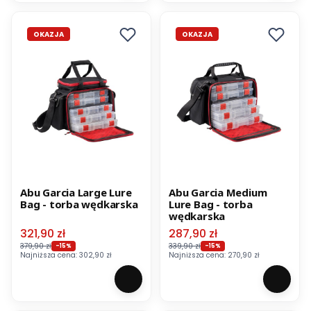
OKAZJA
OKAZJA
Abu Garcia Large Lure
Abu Garcia Medium
Bag - torba wędkarska
Lure Bag - torba
wędkarska
Cena promocyjna
Cena promocyjna
321,90 zł
287,90 zł
379,90 zł
339,90 zł
-15%
-15%
Najniższa cena:
302,90 zł
Najniższa cena:
270,90 zł