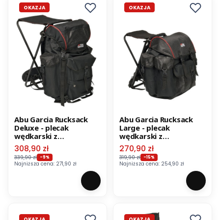
OKAZJA
OKAZJA
Abu Garcia Rucksack
Abu Garcia Rucksack
Deluxe - plecak
Large - plecak
wędkarski z
wędkarski z
siedziskiem
siedziskiem
Cena promocyjna
Cena promocyjna
308,90 zł
270,90 zł
339,90 zł
319,90 zł
-9%
-15%
Najniższa cena:
271,90 zł
Najniższa cena:
254,90 zł
OKAZJA
OKAZJA