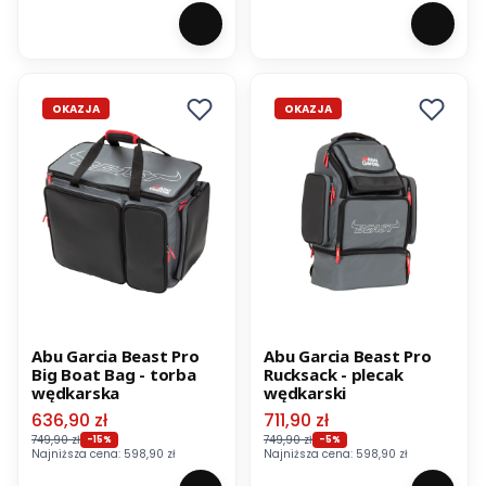
OKAZJA
OKAZJA
Abu Garcia Beast Pro
Abu Garcia Beast Pro
Big Boat Bag - torba
Rucksack - plecak
wędkarska
wędkarski
Cena promocyjna
Cena promocyjna
636,90 zł
711,90 zł
749,90 zł
749,90 zł
-15%
-5%
Najniższa cena:
598,90 zł
Najniższa cena:
598,90 zł