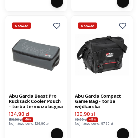
OKAZJA
OKAZJA
Abu Garcia Beast Pro
Abu Garcia Compact
Rucksack Cooler Pouch
Game Bag - torba
- torba termoizolacyjna
wędkarska
Cena promocyjna
Cena promocyjna
134,90 zł
100,90 zł
159,90 zł
119,90 zł
-16%
-16%
Najniższa cena:
126,90 zł
Najniższa cena:
97,90 zł