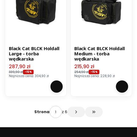
Black Cat BLCK Holdall
Black Cat BLCK Holdall
Large - torba
Medium - torba
wędkarska
wędkarska
Cena promocyjna
Cena promocyjna
287,90 zł
215,90 zł
339,90 zł
254,90 zł
-15%
-15%
Najniższa cena:
304,90 zł
Najniższa cena:
228,90 zł
z 6
Strona
Przejdź do ostatniej s