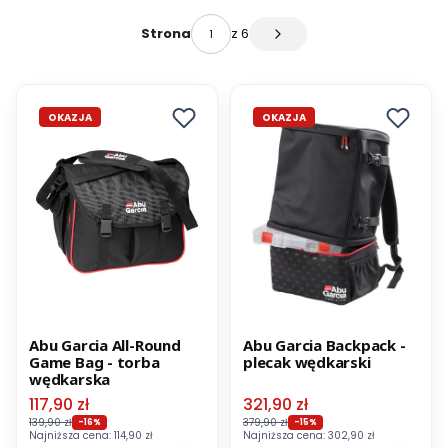
z 6
Strona
Następne produkty
OKAZJA
OKAZJA
Abu Garcia All-Round
Abu Garcia Backpack -
Game Bag - torba
plecak wędkarski
wędkarska
Cena promocyjna
Cena promocyjna
117,90 zł
321,90 zł
139,90 zł
379,90 zł
-16%
-15%
Najniższa cena:
114,90 zł
Najniższa cena:
302,90 zł