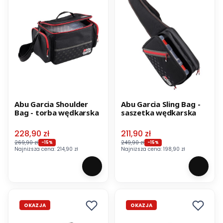
Abu Garcia Shoulder
Abu Garcia Sling Bag -
Bag - torba wędkarska
saszetka wędkarska
Cena promocyjna
Cena promocyjna
228,90 zł
211,90 zł
269,90 zł
249,90 zł
-15%
-15%
Najniższa cena:
214,90 zł
Najniższa cena:
198,90 zł
OKAZJA
OKAZJA