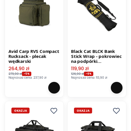
Avid Carp RVS Compact
Black Cat BLCK Bank
Rucksack - plecak
Stick Wrap - pokrowiec
wędkarski
na podpórki
wędkarskie
Cena promocyjna
Cena promocyjna
264,90 zł
119,90 zł
279,90 zł
126,90 zł
-5%
-6%
Najniższa cena:
237,90 zł
Najniższa cena:
113,90 zł
OKAZJA
OKAZJA