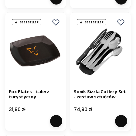
BESTSELLER
BESTSELLER
Fox Plates - talerz
Sonik Sizzla Cutlery Set
turystyczny
- zestaw sztućców
Cena
Cena
31,90 zł
74,90 zł