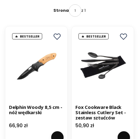
z 1
Strona
BESTSELLER
BESTSELLER
Delphin Woody 8,5 cm -
Fox Cookware Black
nóż wędkarski
Stainless Cutlery Set -
zestaw sztućców
Cena
Cena
66,90 zł
50,90 zł