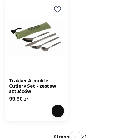
Trakker Armolife
Cutlery Set - zestaw
sztućców
Cena
99,90 zł
z 1
Strona