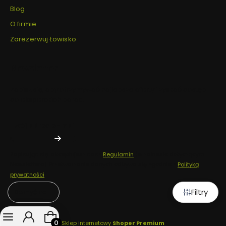
Blog
O firmie
Zarezerwuj Łowisko
Newsletter
Zapisz się, aby otrzymywać najlepsze oferty i zyskać dostęp
do eksperckich porad.
Twój adres e-mail
Zapisując się, akceptujesz nasz
Regulamin
(w zakresie dotyczącym
Newslettera). Przetwarzanie danych odbywa się zgodnie z
Polityką
prywatności
.
Filtry
Domyślne
Produkty w koszyku: 0. Zobacz szczegóły
Sklep internetowy
Shoper Premium