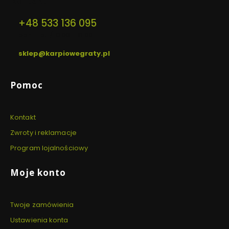
Kontakt
+48 533 136 095
pon. - pt. / 10:00 - 18:00
sklep@karpiowegraty.pl
Linki w stopce
Pomoc
Kontakt
Zwroty i reklamacje
Program lojalnościowy
Moje konto
Twoje zamówienia
Ustawienia konta