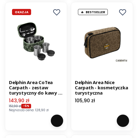
OKAZJA
BESTSELLER
Delphin Area CoTea
Delphin Area Nice
Carpath - zestaw
Carpath - kosmetyczka
turystyczny do kawy /
turystyczna
herbaty
Cena promocyjna
Cena
143,90 zł
105,90 zł
151,90 zł
-5%
Najniższa cena:
128,90 zł