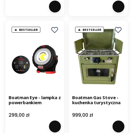
BESTSELLER
BESTSELLER
Boatman Eye - lampka z
Boatman Gas Stove -
powerbankiem
kuchenka turystyczna
Cena
Cena
299,00 zł
999,00 zł