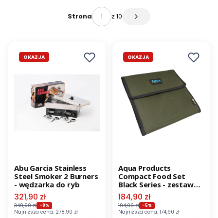
z 10
Strona
Następne produkty
OKAZJA
OKAZJA
Abu Garcia Stainless
Aqua Products
Steel Smoker 2 Burners
Compact Food Set
- wędzarka do ryb
Black Series - zestaw
obiadowy dla jednej
Cena promocyjna
Cena promocyjna
321,90 zł
184,90 zł
osoby
349,90 zł
194,90 zł
-8%
-5%
Najniższa cena:
278,90 zł
Najniższa cena:
174,90 zł