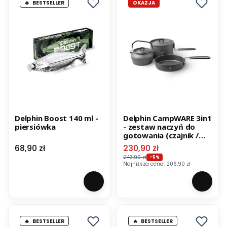
BESTSELLER
OKAZJA
Delphin Boost 140 ml -
Delphin CampWARE 3in1
piersiówka
- zestaw naczyń do
gotowania (czajnik /
garnek / patelnia)
Cena
Cena promocyjna
68,90 zł
230,90 zł
243,90 zł
-5%
Najniższa cena:
206,90 zł
BESTSELLER
BESTSELLER