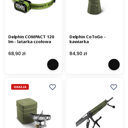
Delphin COMPACT 120
Delphin CoToGo -
lm - latarka czołowa
kawiarka
Cena
Cena
68,90 zł
84,90 zł
OKAZJA