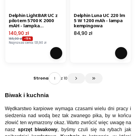
Delphin LightBAR UC z
Delphin Luna UC 220 lm
pilotem 5700 K 2000
5 W 1200 mAh - lampa
mAH - lampka
kempingowa
biwakowa
Cena promocyjna
Cena
140,90 zł
84,90 zł
165,90 zł
-15%
Najniższa cena:
131,90 zł
z 10
Strona
Przejdź do ostatniej 
Biwak i kuchnia
Wędkarstwo karpiowe wymaga czasami wielu dni pracy i
siedzenia nad wodą bez tak zwanego pika, by w końcu
złowić ten wymarzony okaz. Warto zwrócić więc uwagę na
nasz
sprzęt biwakowy
, byśmy czuli się na rybach jak