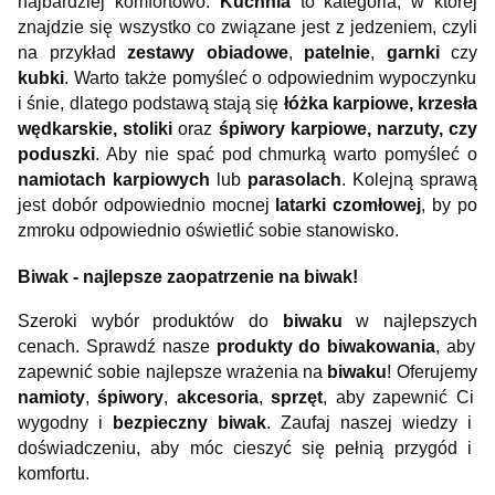
najbardziej komfortowo.
Kuchnia
to kategoria, w której
znajdzie się wszystko co związane jest z jedzeniem, czyli
na przykład
zestawy obiadowe
,
patelnie
,
garnki
czy
kubki
. Warto także pomyśleć o odpowiednim wypoczynku
i śnie, dlatego podstawą stają się
łóżka karpiowe, krzesła
wędkarskie, stoliki
oraz
śpiwory karpiowe, narzuty, czy
poduszki
. Aby nie spać pod chmurką warto pomyśleć o
namiotach karpiowych
lub
parasolach
. Kolejną sprawą
jest dobór odpowiednio mocnej
latarki czomłowej
, by po
zmroku odpowiednio oświetlić sobie stanowisko.
B
iw
ak
-
naj
le
ps
ze
z
a
op
at
r
zen
ie
na
bi
w
ak
!
S
zer
oki
w
y
b
ó
r
produ
kt
ó
w
do
bi
w
aku
w
n
aj
le
ps
zy
ch
c
en
ach
.
Sp
raw
d
ź
nas
ze
produ
k
ty
do
bi
w
ak
ow
ania
,
ab
y
z
ap
ew
ni
ć
so
bie
n
aj
le
ps
ze
wra
ż
en
ia
na
bi
w
aku
!
O
fer
uj
emy
n
am
iot
y
,
ś
p
iw
ory
,
ak
ces
oria
,
spr
z
ę
t
,
ab
y
z
ap
ew
ni
ć
Ci
w
y
god
ny
i
be
z
pie
cz
ny
bi
w
ak
.
Z
au
f
aj
nas
ze
j
w
ied
zy
i
do
ś
wi
ad
c
zen
iu
,
ab
y
m
ó
c
c
ies
zy
ć
si
ę
pe
ł
ni
ą
pr
zy
g
ó
d
i
k
om
fort
u
.