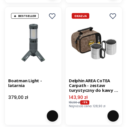
BESTSELLER
OKAZJA
Boatman Light -
Delphin AREA CoTEA
latarnia
Carpath - zestaw
turystyczny do kawy /
herbaty
Cena
Cena promocyjna
379,00 zł
143,90 zł
151,90 zł
-5%
Najniższa cena:
128,90 zł