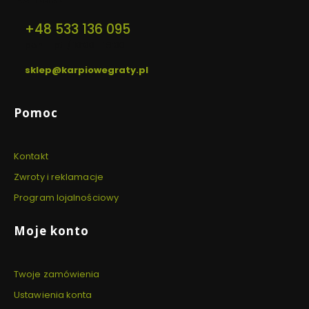
+48 533 136 095
pon. - pt. / 10:00 - 18:00
sklep@karpiowegraty.pl
Linki w stopce
Pomoc
Kontakt
Zwroty i reklamacje
Program lojalnościowy
Moje konto
Twoje zamówienia
Ustawienia konta