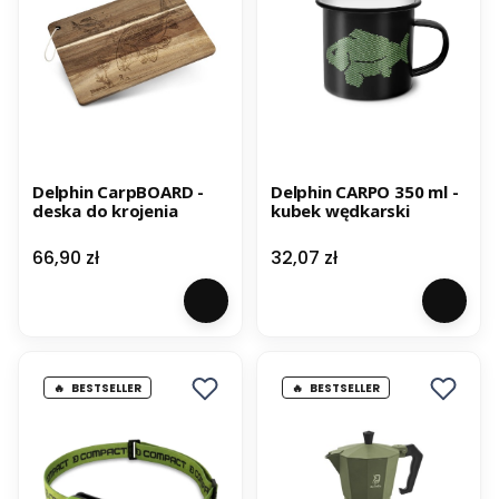
Delphin CarpBOARD -
Delphin CARPO 350 ml -
deska do krojenia
kubek wędkarski
Cena
Cena
66,90 zł
32,07 zł
BESTSELLER
BESTSELLER