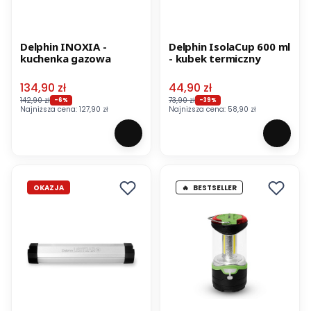
Delphin INOXIA -
Delphin IsolaCup 600 ml
kuchenka gazowa
- kubek termiczny
Cena promocyjna
Cena promocyjna
134,90 zł
44,90 zł
142,90 zł
73,90 zł
-6%
-39%
Najniższa cena:
127,90 zł
Najniższa cena:
58,90 zł
OKAZJA
BESTSELLER