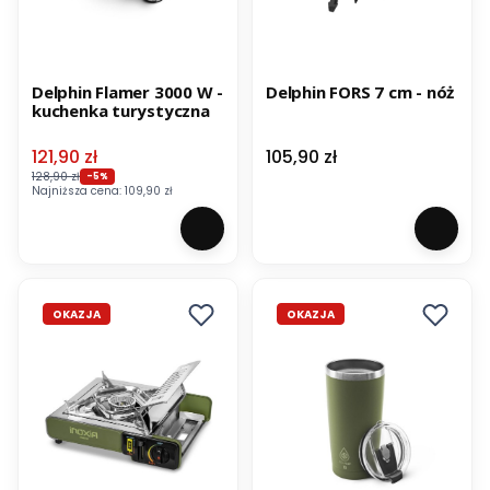
Delphin Flamer 3000 W -
Delphin FORS 7 cm - nóż
kuchenka turystyczna
Cena promocyjna
Cena
121,90 zł
105,90 zł
128,90 zł
-5%
Najniższa cena:
109,90 zł
OKAZJA
OKAZJA