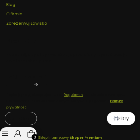
Blog
O firmie
Zarezerwuj Łowisko
Newsletter
Zapisz się, aby otrzymywać najlepsze oferty i zyskać dostęp
do eksperckich porad.
Twój adres e-mail
Zapisując się, akceptujesz nasz
Regulamin
(w zakresie dotyczącym
Newslettera). Przetwarzanie danych odbywa się zgodnie z
Polityką
prywatności
.
Filtry
Domyślne
Produkty w koszyku: 0. Zobacz szczegóły
Sklep internetowy
Shoper Premium