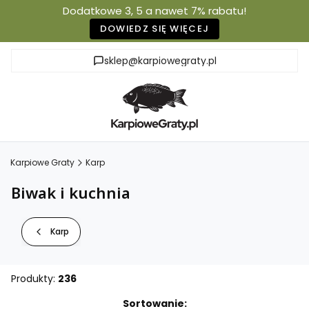
Dodatkowe 3, 5 a nawet 7% rabatu!
DOWIEDZ SIĘ WIĘCEJ
sklep@karpiowegraty.pl
Karpiowe Graty
Karp
Biwak i kuchnia
Karp
Produkty:
236
Lista produktów
Sortowanie: