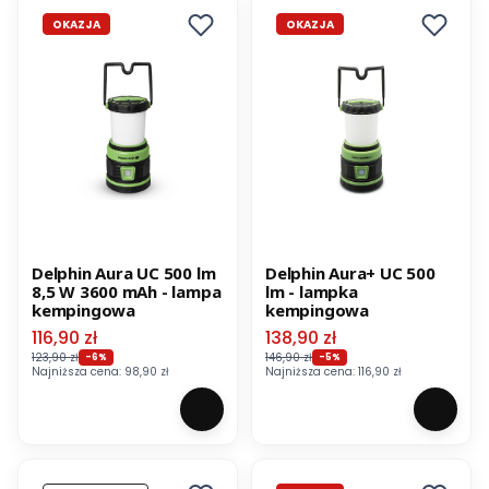
OKAZJA
OKAZJA
Delphin Aura UC 500 lm
Delphin Aura+ UC 500
8,5 W 3600 mAh - lampa
lm - lampka
kempingowa
kempingowa
Cena promocyjna
Cena promocyjna
116,90 zł
138,90 zł
123,90 zł
146,90 zł
-6%
-5%
Najniższa cena:
98,90 zł
Najniższa cena:
116,90 zł