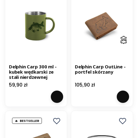
Delphin Carp 300 ml -
Delphin Carp OutLine -
kubek wędkarski ze
portfel skórzany
stali nierdzewnej
Cena
Cena
59,90 zł
105,90 zł
BESTSELLER