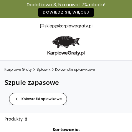
Dodatkowe 3, 5 a nawet 7% rabatu!
DOWIEDZ SIĘ WIĘCEJ
sklep@karpiowegraty.pl
Karpiowe Graty
Spławik
Kołowrotki spławikowe
Szpule zapasowe
Kołowrotki spławikowe
Produkty:
2
Lista produktów
Sortowanie: