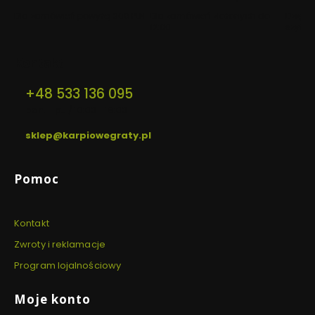
Dla zamówień powyżej 300 PLN
Dla zamówień złożonych do
Dzięki 
12:00
szyfro
Kontakt
+48 533 136 095
pon. - pt. / 10:00 - 18:00
sklep@karpiowegraty.pl
Linki w stopce
Pomoc
Kontakt
Zwroty i reklamacje
Program lojalnościowy
Moje konto