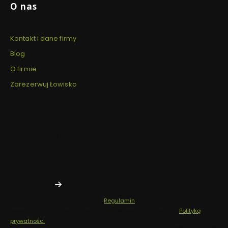
O nas
Kontakt i dane firmy
Blog
O firmie
Zarezerwuj Łowisko
Newsletter
Zapisz się, aby otrzymywać najlepsze oferty i zyskać dostęp
do eksperckich porad.
Twój adres e-mail
Zapisując się, akceptujesz nasz
Regulamin
(w zakresie dotyczącym
Newslettera). Przetwarzanie danych odbywa się zgodnie z
Polityką
prywatności
.