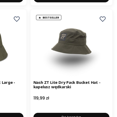
BESTSELLER
 Large -
Nash ZT Lite Dry Pack Bucket Hat -
kapelusz wędkarski
Cena
119,99 zł