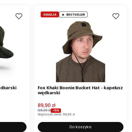
OKAZJA
BESTSELLER
ędkarski
Fox Khaki Boonie Bucket Hat - kapelusz
wędkarski
Cena promocyjna
89,90 zł
105,90 zł
-15%
Najniższa cena:
98,90 zł
Do koszyka