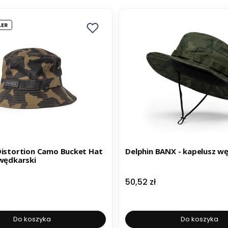
LER
Distortion Camo Bucket Hat
Delphin BANX - kapelusz w
 wędkarski
Cena
50,52 zł
Do koszyka
Do koszyka