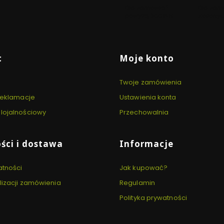
Dla zamówień
Dla zam
powyżej 300 PLN
złożonyc
 stopce
c
Moje konto
Twoje zamówienia
 reklamacje
Ustawienia konta
lojalnościowy
Przechowalnia
ści i dostawa
Informacje
atności
Jak kupować?
lizacji zamówienia
Regulamin
Polityka prywatności