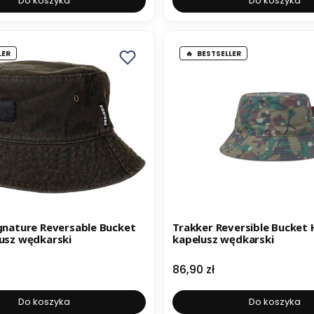
Do koszyka
Do koszyka
LER
BESTSELLER
ignature Reversable Bucket
Trakker Reversible Bucket 
lusz wędkarski
kapelusz wędkarski
Cena
86,90 zł
Do koszyka
Do koszyka