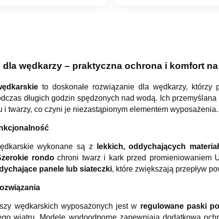
 dla wędkarzy – praktyczna ochrona i komfort na
ędkarskie
to doskonałe rozwiązanie dla wędkarzy, którzy 
dczas długich godzin spędzonych nad wodą. Ich przemyślana k
u i twarzy, co czyni je niezastąpionym elementem wyposażenia.
unkcjonalność
ędkarskie wykonane są z
lekkich, oddychających materia
Szerokie rondo
chroni twarz i kark przed promieniowaniem 
dychające panele lub siateczki
, które zwiększają przepływ po
rozwiązania
uszy wędkarskich wyposażonych jest w
regulowane paski p
ego wiatru. Modele wodoodporne zapewniają dodatkową ochr