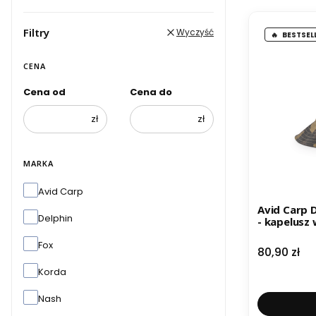
Filtry
Wyczyść
BESTSEL
CENA
Cena od
Cena do
zł
zł
MARKA
Marka
Avid Carp
Avid Carp 
Delphin
- kapelusz
Fox
Cena
80,90 zł
Korda
Nash