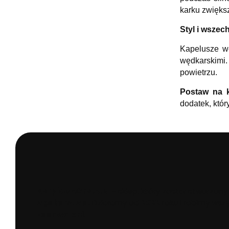
karku zwięks
Styl i wszec
Kapelusze wę
wędkarskimi.
powietrzu.
Postaw na k
dodatek, któ
KarpioweGraty.pl
- sklep, który został stworzony
wędkarstwa!
Działamy od
2022
roku i robimy wszy
zadowoleni
.