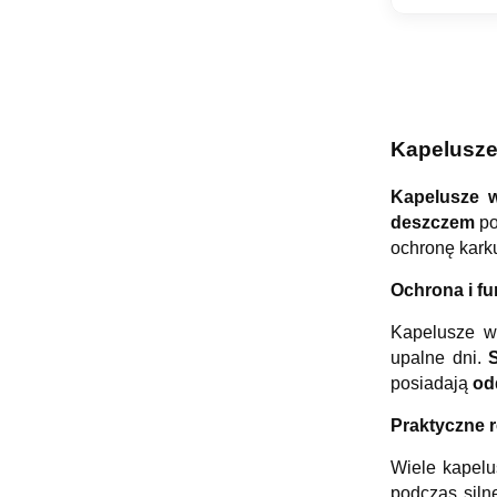
Kapelusze
Kapelusze w
deszczem
po
ochronę kark
Ochrona i f
Kapelusze w
upalne dni.
posiadają
od
Praktyczne 
Wiele kapel
podczas siln