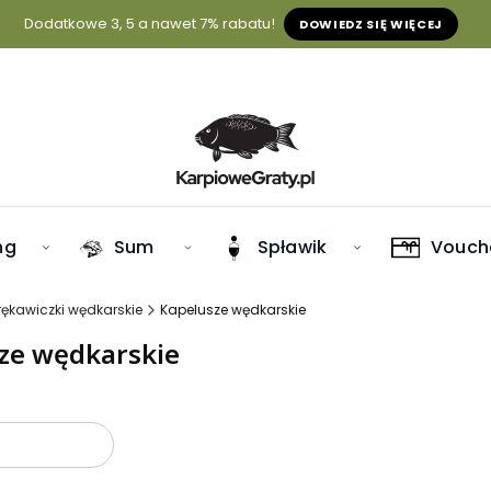
Dodatkowe 3, 5 a nawet 7% rabatu!
DOWIEDZ SIĘ WIĘCEJ
ng
Sum
Spławik
Vouch
rękawiczki wędkarskie
Kapelusze wędkarskie
ze wędkarskie
oduktów