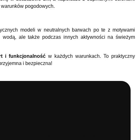
ch warunków pogodowych.
sycznych modeli w neutralnych barwach po te z motywami
ad wodą, ale także podczas innych aktywności na świeżym
t i funkcjonalność
w każdych warunkach. To praktyczny
przyjemna i bezpieczna!
AMY W
BEZPIECZNE
WYGODNA
 24H
PŁATNOŚCI
DOSTAWA