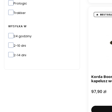
Prologic
Trakker
BESTSEL
WYSYŁKA W
Wysyłka w
24 godziny
2-10 dni
2-14 dni
Korda Boon
kapelusz w
Cena
97,90 zł