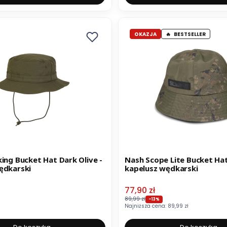
OKAZJA
BESTSELLER
ing Bucket Hat Dark Olive -
Nash Scope Lite Bucket Hat
ędkarski
kapelusz wędkarski
Cena promocyjna
77,90 zł
89,99 zł
-13%
Najniższa cena:
89,99 zł