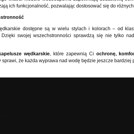
zają ich funkcjonalność, pozwalając dostosować się do różny
hstronność
dkarskie dostępne są w wielu stylach i kolorach – od kla
 Dzięki swojej wszechstronności sprawdzą się nie tylko n
apelusze wędkarskie
, które zapewnią Ci
ochronę, komfor
ry sprawi, że każda wyprawa nad wodę będzie jeszcze bardziej 
 przez
pasjonatów
stko, by nasi
Klienci byli
DARMOWA
WYSYŁ
WYSYŁKA
CIĄGU