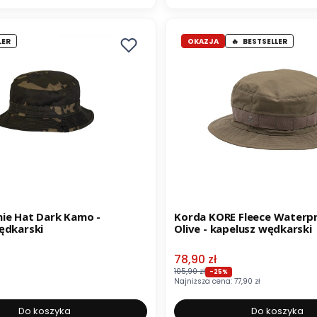
LER
OKAZJA
BESTSELLER
ie Hat Dark Kamo -
Korda KORE Fleece Waterp
ędkarski
Olive - kapelusz wędkarski
Cena promocyjna
78,90 zł
105,90 zł
-25%
Najniższa cena:
77,90 zł
Do koszyka
Do koszyka