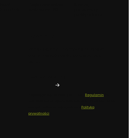
ówień
Dzięki certyfikatowi i
Kurierzy,
h do 12:00
szyfrowaniu SSL
paczkomaty i
punkty odbioru
Newsletter
Zapisz się, aby otrzymywać najlepsze
oferty i zyskać dostęp do eksperckich
porad.
Twój adres e-mail
Zapisując się, akceptujesz nasz
Regulamin
(w
zakresie dotyczącym Newslettera). Przetwarzanie
danych odbywa się zgodnie z
Polityką
prywatności
.