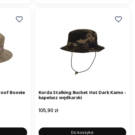
roof Boonie
Korda Stalking Bucket Hat Dark Kamo -
kapelusz wędkarski
Cena
105,90 zł
Do koszyka