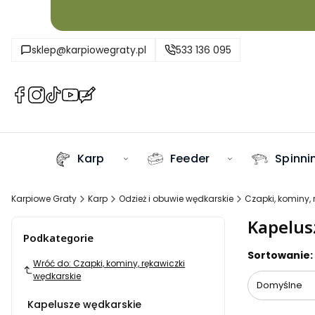
sklep@karpiowegraty.pl
533 136 095
(Otwiera
(Otwiera
(Otwiera
(Otwiera
(Otwiera
się
się
się
się
się
w
w
w
w
w
nowej
nowej
nowej
nowej
nowej
Karp
Feeder
Spinni
karcie)
karcie)
karcie)
karcie)
karcie)
Karpiowe Graty
Karp
Odzież i obuwie wędkarskie
Czapki, kominy, 
Kapelus
Podkategorie
Lista pr
Sortowanie:
Wróć do: Czapki, kominy, rękawiczki
wędkarskie
Domyślne
Kapelusze wędkarskie