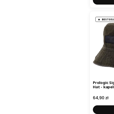
BESTSEL
Prologic S
Hat - kape
Cena
64,90 zł