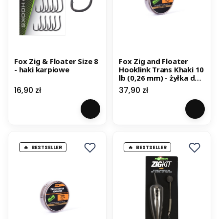
Fox Zig & Floater Size 8
Fox Zig and Floater
- haki karpiowe
Hooklink Trans Khaki 10
lb (0,26 mm) - żyłka do
zig riga
Cena
Cena
16,90 zł
37,90 zł
BESTSELLER
BESTSELLER