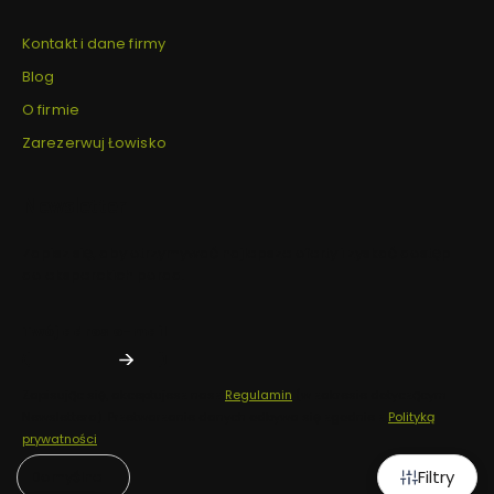
Kontakt i dane firmy
Blog
O firmie
Zarezerwuj Łowisko
Newsletter
Zapisz się, aby otrzymywać najlepsze oferty i zyskać dostęp
do eksperckich porad.
Twój adres e-mail
Zapisując się, akceptujesz nasz
Regulamin
(w zakresie dotyczącym
Newslettera). Przetwarzanie danych odbywa się zgodnie z
Polityką
prywatności
.
Filtry
Domyślne