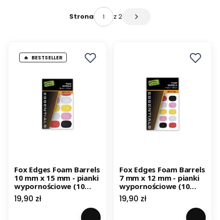
z 2
Strona
Następne produkty
BESTSELLER
Fox Edges Foam Barrels
Fox Edges Foam Barrels
10 mm x 15 mm - pianki
7 mm x 12 mm - pianki
wypornościowe (10
wypornościowe (10
szt.)
szt.)
Cena
Cena
19,90 zł
19,90 zł