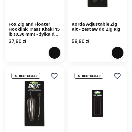
Fox Zig and Floater
Korda Adjustable Zig
Hooklink Trans Khaki 15
Kit - zestaw do Zig Rig
lb (0,30 mm) - żyłka do
zig riga
Cena
Cena
37,90 zł
58,90 zł
BESTSELLER
BESTSELLER