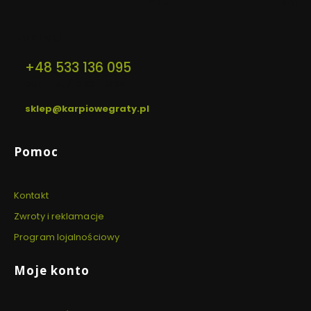
12:00
szyfro
Kontakt
+48 533 136 095
pon. - pt. / 10:00 - 18:00
sklep@karpiowegraty.pl
Linki w stopce
Pomoc
Kontakt
Zwroty i reklamacje
Program lojalnościowy
Moje konto