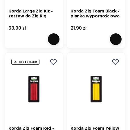
Korda Large Zig Kit -
Korda Zig Foam Black -
zestaw do Zig Rig
pianka wypornościowa
Cena
Cena
63,90 zł
21,90 zł
BESTSELLER
Korda Zig Foam Red -
Korda Zig Foam Yellow