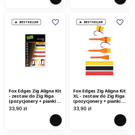
BESTSELLER
BESTSELLER
Fox Edges Zig Aligna Kit
Fox Edges Zig Aligna Kit
- zestaw do Zig Riga
XL - zestaw do Zig Riga
(pozycjonery + pianki +
(pozycjonery + pianki +
nawlekacz)
nawlekacz)
Cena
Cena
33,90 zł
33,90 zł