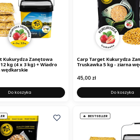
et Kukurydza Zanętowa
Carp Target Kukurydza Za
 kg) + Wiadro
Truskawka 5 kg - ziarna wę
a wędkarskie
Cena
45,00 zł
Do koszyka
Do koszyka
LER
BESTSELLER