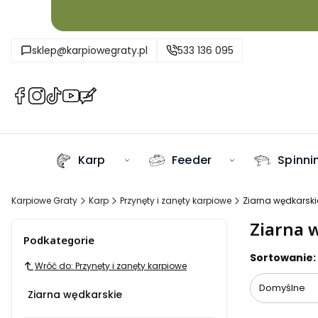
sklep@karpiowegraty.pl
533 136 095
(Otwiera
(Otwiera
(Otwiera
(Otwiera
(Otwiera
się
się
się
się
się
w
w
w
w
w
nowej
nowej
nowej
nowej
nowej
Karp
Feeder
Spinni
karcie)
karcie)
karcie)
karcie)
karcie)
Karpiowe Graty
Karp
Przynęty i zanęty karpiowe
Ziarna wędkarski
Ziarna 
Podkategorie
Lista pr
Sortowanie:
Wróć do: Przynęty i zanęty karpiowe
Domyślne
Ziarna wędkarskie