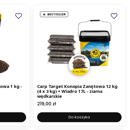
BESTSELLER
owa 1 kg -
Carp Target Konopia Zanętowa 12 kg
(4 x 3 kg) + Wiadro 17L - ziarna
wędkarskie
Cena
219,00 zł
Do koszyka