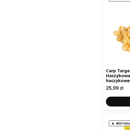
Carp Targe
Haczykowa 
haczykowe
Cena
25,99 zł
BESTSEL