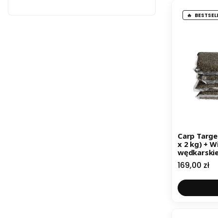
BESTSEL
Carp Targe
x 2 kg) + W
wędkarski
Cena
169,00 zł