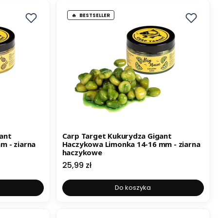
BESTSELLER
ant
Carp Target Kukurydza Gigant
m - ziarna
Haczykowa Limonka 14-16 mm - ziarna
haczykowe
Cena
25,99 zł
Do koszyka