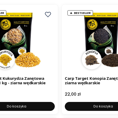
LER
BESTSELLER
et Kukurydza Zanętowa
Carp Target Konopia Zanęt
 kg - ziarna wędkarskie
ziarna wędkarskie
Cena
22,00 zł
Do koszyka
Do koszyka