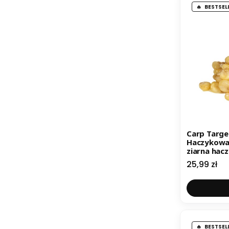
BESTSEL
Carp Targe
Haczykowa 
ziarna hac
Cena
25,99 zł
BESTSEL