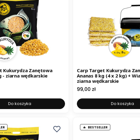
et Kukurydza Zanętowa
Carp Target Kukurydza Za
g - ziarna wędkarskie
Ananas 8 kg (4 x 2 kg) + Wi
ziarna wędkarskie
Cena
99,00 zł
Do koszyka
Do koszyka
LER
BESTSELLER