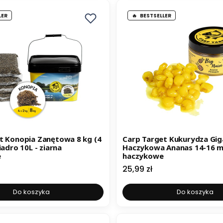
LER
BESTSELLER
t Konopia Zanętowa 8 kg (4
Carp Target Kukurydza Gig
iadro 10L - ziarna
Haczykowa Ananas 14-16 m
e
haczykowe
Cena
25,99 zł
Do koszyka
Do koszyka