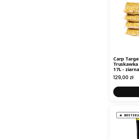
Carp Targ
Truskawka 12 kg (4 x 3
17L - ziarn
Cena
129,00 zł
BESTSEL