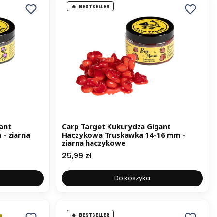
BESTSELLER
ant
Carp Target Kukurydza Gigant
- ziarna
Haczykowa Truskawka 14-16 mm -
ziarna haczykowe
Cena
25,99 zł
Do koszyka
BESTSELLER