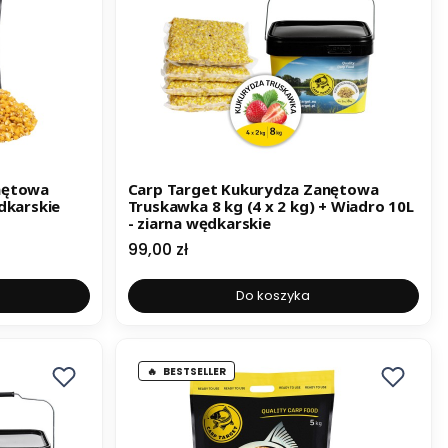
nętowa
Carp Target Kukurydza Zanętowa
dkarskie
Truskawka 8 kg (4 x 2 kg) + Wiadro 10L
- ziarna wędkarskie
Cena
99,00 zł
Do koszyka
BESTSELLER