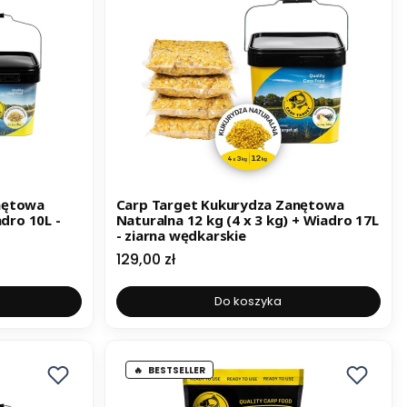
nętowa
Carp Target Kukurydza Zanętowa
adro 10L -
Naturalna 12 kg (4 x 3 kg) + Wiadro 17L
- ziarna wędkarskie
Cena
129,00 zł
Do koszyka
BESTSELLER