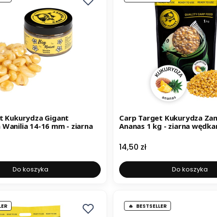
t Kukurydza Gigant
Carp Target Kukurydza Za
Wanilia 14-16 mm - ziarna
Ananas 1 kg - ziarna wędka
Cena
14,50 zł
Do koszyka
Do koszyka
LER
BESTSELLER