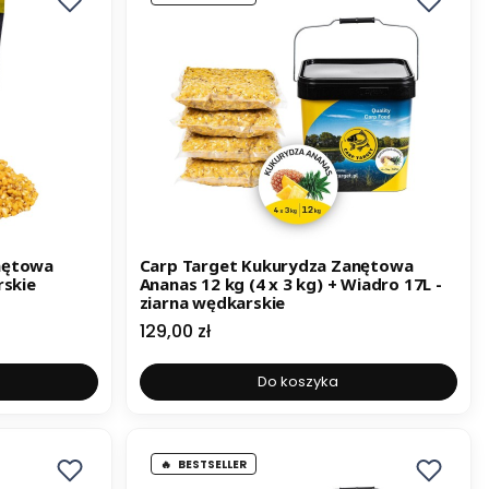
nętowa
Carp Target Kukurydza Zanętowa
rskie
Ananas 12 kg (4 x 3 kg) + Wiadro 17L -
ziarna wędkarskie
Cena
129,00 zł
Do koszyka
BESTSELLER