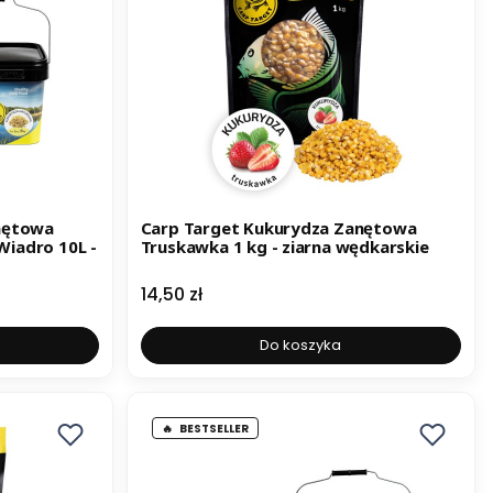
nętowa
Carp Target Kukurydza Zanętowa
Truskawka 1 kg - ziarna wędkarskie
Cena
14,50 zł
Do koszyka
BESTSELLER