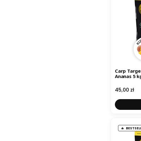
Carp Targ
Ananas 5 k
Cena
45,00 zł
BESTSEL