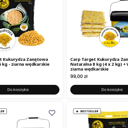
et Kukurydza Zanętowa
Carp Target Kukurydza Za
 kg - ziarna wędkarskie
Naturalna 8 kg (4 x 2 kg) + Wiadro 10L -
ziarna wędkarskie
Cena
99,00 zł
Do koszyka
Do koszyka
LER
BESTSELLER