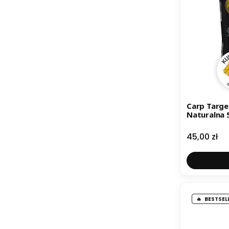
Carp Targ
Naturalna 5
Cena
45,00 zł
BESTSEL