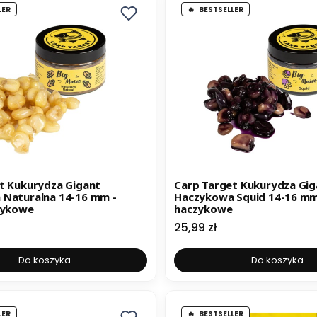
LER
BESTSELLER
t Kukurydza Gigant
Carp Target Kukurydza Gig
Naturalna 14-16 mm -
Haczykowa Squid 14-16 mm 
zykowe
haczykowe
Cena
25,99 zł
Do koszyka
Do koszyka
LER
BESTSELLER