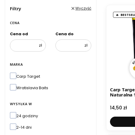
Filtry
Wyczyść
BESTSEL
CENA
Cena od
Cena do
zł
zł
MARKA
Marka
Carp Target
Wratislavia Baits
Carp Targ
Naturalna 1
WYSYŁKA W
Cena
14,50 zł
Wysyłka w
24 godziny
2-14 dni