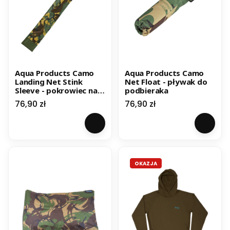
Aqua Products Camo
Aqua Products Camo
Landing Net Stink
Net Float - pływak do
Sleeve - pokrowiec na
podbieraka
podbierak
Cena
Cena
76,90 zł
76,90 zł
OKAZJA