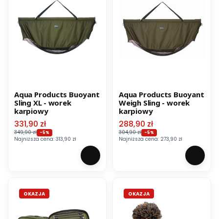
Aqua Products Buoyant
Aqua Products Buoyant
Sling XL - worek
Weigh Sling - worek
karpiowy
karpiowy
Cena promocyjna
Cena promocyjna
331,90 zł
288,90 zł
349,90 zł
304,90 zł
-5%
-5%
Najniższa cena:
313,90 zł
Najniższa cena:
273,90 zł
OKAZJA
OKAZJA