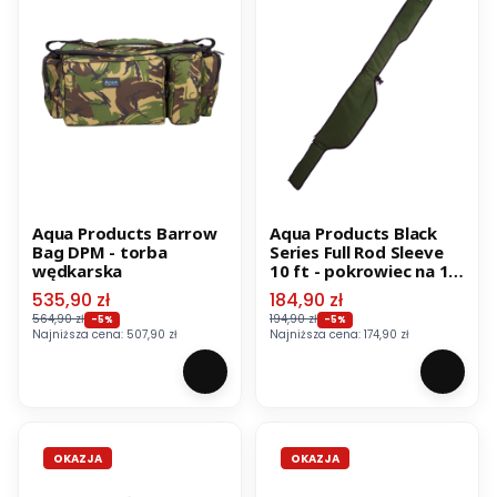
Aqua Products Barrow
Aqua Products Black
Bag DPM - torba
Series Full Rod Sleeve
wędkarska
10 ft - pokrowiec na 1
wędkę
Cena promocyjna
Cena promocyjna
535,90 zł
184,90 zł
564,90 zł
194,90 zł
-5%
-5%
Najniższa cena:
507,90 zł
Najniższa cena:
174,90 zł
OKAZJA
OKAZJA