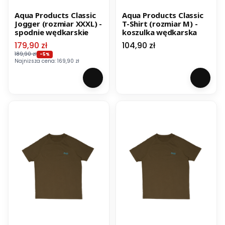
Aqua Products Classic
Aqua Products Classic
Jogger (rozmiar XXXL) -
T-Shirt (rozmiar M) -
spodnie wędkarskie
koszulka wędkarska
Cena promocyjna
Cena
179,90 zł
104,90 zł
189,90 zł
-5%
Najniższa cena:
169,90 zł