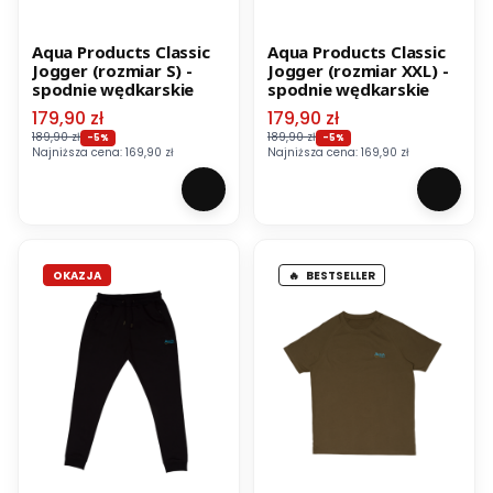
Aqua Products Classic
Aqua Products Classic
Jogger (rozmiar S) -
Jogger (rozmiar XXL) -
spodnie wędkarskie
spodnie wędkarskie
Cena promocyjna
Cena promocyjna
179,90 zł
179,90 zł
189,90 zł
189,90 zł
-5%
-5%
Najniższa cena:
169,90 zł
Najniższa cena:
169,90 zł
OKAZJA
BESTSELLER