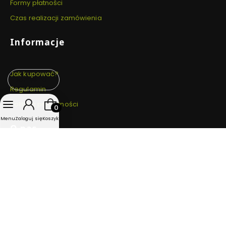
Formy płatności
Czas realizacji zamówienia
Informacje
Jak kupować?
Domyślne
Regulamin
Produkty w koszyku: 0. Zobacz szczegóły
Polityka prywatności
Menu
Zaloguj się
Koszyk
O nas
Kontakt i dane firmy
Blog
O firmie
Zarezerwuj Łowisko