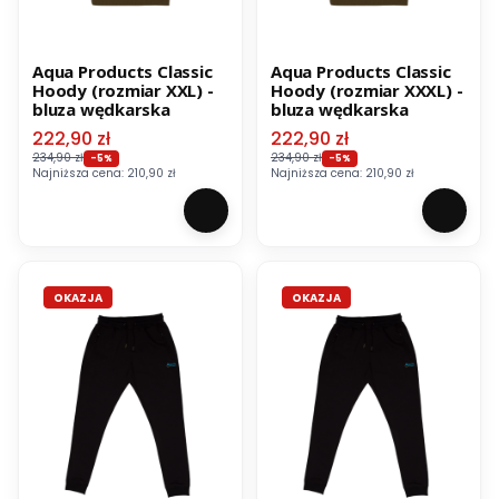
Aqua Products Classic
Aqua Products Classic
Hoody (rozmiar XXL) -
Hoody (rozmiar XXXL) -
bluza wędkarska
bluza wędkarska
Cena promocyjna
Cena promocyjna
222,90 zł
222,90 zł
234,90 zł
234,90 zł
-5%
-5%
Najniższa cena:
210,90 zł
Najniższa cena:
210,90 zł
OKAZJA
OKAZJA