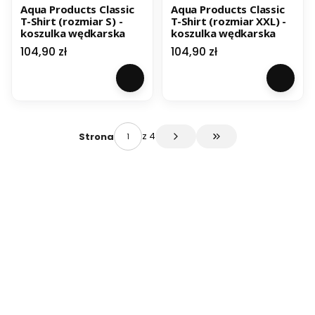
Aqua Products Classic
Aqua Products Classic
T-Shirt (rozmiar S) -
T-Shirt (rozmiar XXL) -
koszulka wędkarska
koszulka wędkarska
Cena
Cena
104,90 zł
104,90 zł
z 4
Strona
Przejdź do ostatniej 