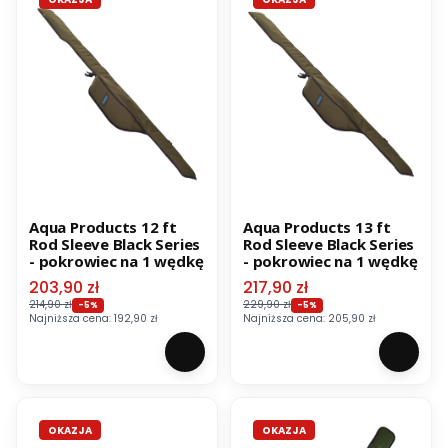
Aqua Products 12 ft
Aqua Products 13 ft
Rod Sleeve Black Series
Rod Sleeve Black Series
- pokrowiec na 1 wędkę
- pokrowiec na 1 wędkę
Cena promocyjna
Cena promocyjna
203,90 zł
217,90 zł
214,90 zł
229,90 zł
-5%
-5%
Najniższa cena:
192,90 zł
Najniższa cena:
205,90 zł
OKAZJA
OKAZJA