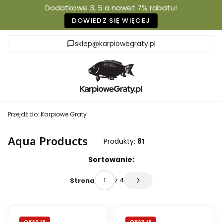
Dodatkowe 3, 5 a nawet 7% rabatu!
DOWIEDZ SIĘ WIĘCEJ
sklep@karpiowegraty.pl
Przejdź do:
Karpiowe Graty
Aqua Products
Produkty:
81
Lista produktów
Sortowanie:
z 4
Strona
Następne produkty
OKAZJA
OKAZJA