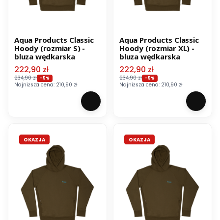
Aqua Products Classic
Aqua Products Classic
Hoody (rozmiar S) -
Hoody (rozmiar XL) -
bluza wędkarska
bluza wędkarska
Cena promocyjna
Cena promocyjna
222,90 zł
222,90 zł
234,90 zł
234,90 zł
-5%
-5%
Najniższa cena:
210,90 zł
Najniższa cena:
210,90 zł
OKAZJA
OKAZJA