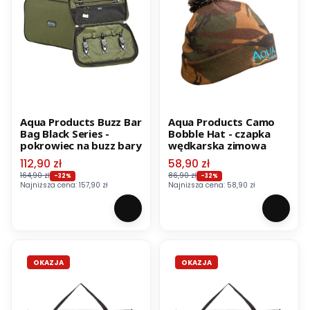
Aqua Products Buzz Bar
Aqua Products Camo
Bag Black Series -
Bobble Hat - czapka
pokrowiec na buzz bary
wędkarska zimowa
Cena promocyjna
Cena promocyjna
112,90 zł
58,90 zł
164,90 zł
86,90 zł
-32%
-32%
Najniższa cena:
157,90 zł
Najniższa cena:
58,90 zł
OKAZJA
OKAZJA