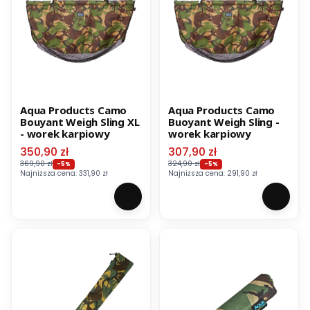
Aqua Products Camo
Aqua Products Camo
Bouyant Weigh Sling XL
Buoyant Weigh Sling -
- worek karpiowy
worek karpiowy
Cena promocyjna
Cena promocyjna
350,90 zł
307,90 zł
369,90 zł
324,90 zł
-5%
-5%
Najniższa cena:
331,90 zł
Najniższa cena:
291,90 zł