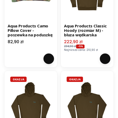
Aqua Products Camo
Aqua Products Classic
Pillow Cover -
Hoody (rozmiar M) -
poszewka na poduszkę
bluza wędkarska
Cena
Cena promocyjna
82,90 zł
222,90 zł
234,90 zł
-5%
Najniższa cena:
210,90 zł
OKAZJA
OKAZJA