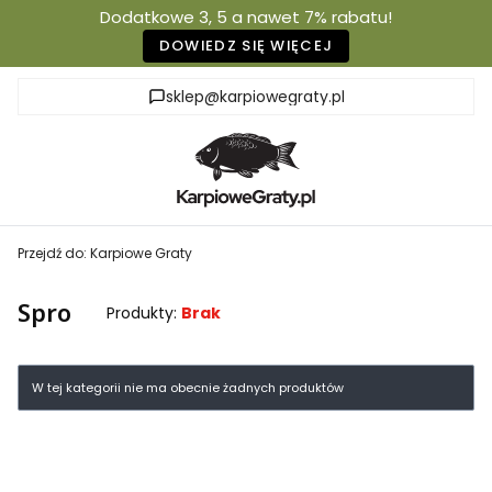
Dodatkowe 3, 5 a nawet 7% rabatu!
DOWIEDZ SIĘ WIĘCEJ
sklep@karpiowegraty.pl
Przejdź do:
Karpiowe Graty
Spro
Produkty:
Brak
Lista produktów
W tej kategorii nie ma obecnie żadnych produktów