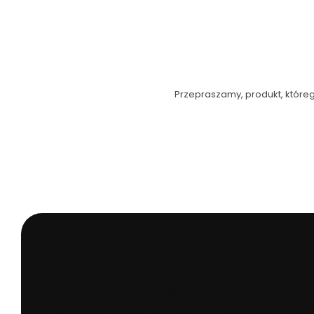
Przepraszamy, produkt, którego
KarpioweGraty.pl
- sklep, który został stworzony
wędkarstwa!
Działamy od
2022
roku i robimy wszy