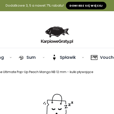
Dodatkowe 3, 5 a nawet 7% rabatu!
DOWIEDZ SIĘ WIĘCEJ
ng
Sum
Spławik
Vouch
he Ultimate Pop-Up Peach Mango NB 12 mm - kulki pływające