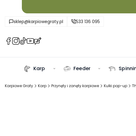
sklep@karpiowegraty.pl
533 136 095
(Otwiera
(Otwiera
(Otwiera
(Otwiera
(Otwiera
się
się
się
się
się
w
w
w
w
w
nowej
nowej
nowej
nowej
nowej
Karp
Feeder
Spinni
karcie)
karcie)
karcie)
karcie)
karcie)
Karpiowe Graty
Karp
Przynęty i zanęty karpiowe
Kulki pop-up
T