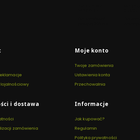
DARMOWA
WYSYŁ
WYSYŁKA
CIĄGU
Dla zamówień
Dla zam
powyżej 300 PLN
złożonyc
 stopce
c
Moje konto
Twoje zamówienia
 reklamacje
Ustawienia konta
lojalnościowy
Przechowalnia
ści i dostawa
Informacje
atności
Jak kupować?
lizacji zamówienia
Regulamin
Polityka prywatności