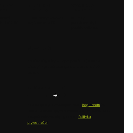
AMY W
BEZPIECZNE
WYGODNA
 24H
PŁATNOŚCI
DOSTAWA
ówień
Dzięki certyfikatowi i
Kurierzy,
h do 12:00
szyfrowaniu SSL
paczkomaty i
punkty odbioru
Newsletter
Zapisz się, aby otrzymywać najlepsze
oferty i zyskać dostęp do eksperckich
porad.
Twój adres e-mail
Zapisując się, akceptujesz nasz
Regulamin
(w
zakresie dotyczącym Newslettera). Przetwarzanie
danych odbywa się zgodnie z
Polityką
prywatności
.